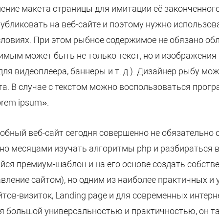
ние макета страницы для имитации её законченного в
убликовать на веб-сайте и поэтому нужно использова
условиях. При этом рыбное содержимое не обязано о
мым может быть не только текст, но и изображения 
для видеоплеера, баннеры и т. д.). Дизайнер рыбу м
йта. В случае с текстом можно воспользоваться прог
rem ipsum».
добный веб-сайт сегодня совершенно не обязательн
но месяцами изучать алгоритмы php и разбираться в
ся премиум-шаблон и на его основе создать собстве
вление сайтом), но одним из наиболее практичных и 
йтов-визиток, Landing page и для современных интерн
я большой универсальностью и практичностью, он т